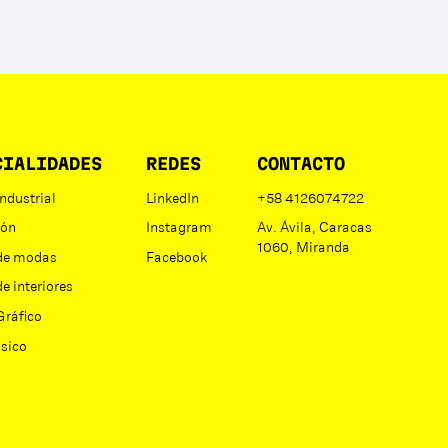
CIALIDADES
REDES
CONTACTO
ndustrial
LinkedIn
+58 4126074722
ión
Instagram
Av. Ávila, Caracas
1060, Miranda
de modas
Facebook
e interiores
Gráfico
ásico