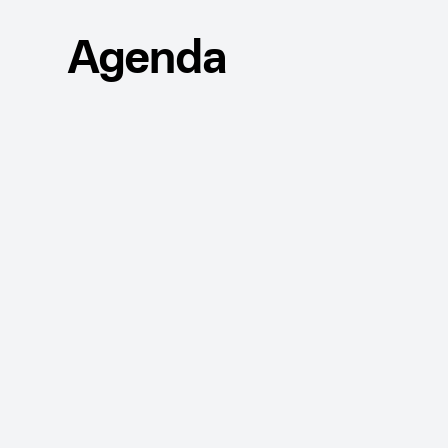
Agenda
CONFERENCIA
PRE
Guillermo San
Apartar mi cupo
CONFERENCIA
PRE
Pensamiento I
cuestionar los
relación con el