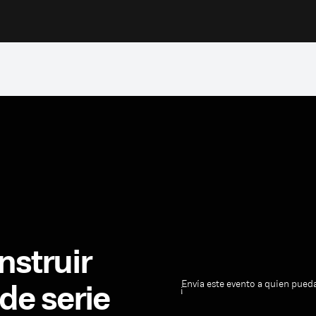
nstruir
de serie
¡Envía este evento a quien pueda