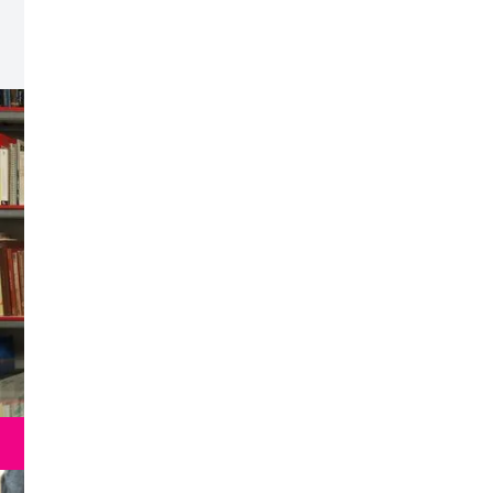
Conócenos
Todos
Taller
Curso
Diplomado
Area
{ diseño transversal }
Modalidad