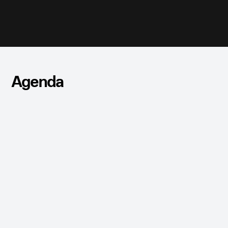
Agenda
CONFERENCIA
PRESENCIAL
Guillermo Santomà en el Hangar
Apartar mi cupo