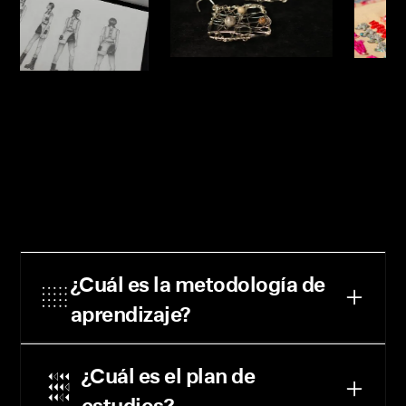
¿Cuál es la metodología de
aprendizaje?
Aprender haciendo
¿Cuál es el plan de
Nuestra metodología se centra en el principio de
“aprender haciendo”. Creemos que la acción es
estudios?