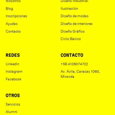
Nosotros
Diseño Industrial
Diseño de Moda IV:
Realizarás proyectos
Blog
Ilustración
de diseño más ambiciosos y creativos.
Inscripciones
Diseño de modas
Dibujo de Figurines IV:
Perfeccionarás
tus habilidades de representación gráfica.
Ayudas
Diseño de interiores
Industria y Fabricación:
Explorarás los
Contacto
Diseño Gráfico
procesos de producción y fabricación en la
Ciclo Básico
industria de la moda.
REDES
CONTACTO
LinkedIn
+58 4126074722
Instagram
Av. Ávila, Caracas 1060,
Miranda
Facebook
OTROS
Servicios
Alumni