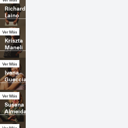
representar figuras humanas de manera
Richard
estilizada, centrándote en la moda.
Laino
Diseño de Moda I:
Dominarás el proceso
creativo para diseñar colecciones de ropa y
Ver Más
accesorios.
Kriszta
Historia del Vestido I:
Conocerás la
Maneli
evolución de la moda a lo largo del tiempo.
Ilustración de Moda I: Desarrollarás
habilidades de ilustración específicas para
Ver Más
la moda.
Ivana
Patronaje I:
Estudiarás la creación de
Gueccia
patrones y su aplicación en la confección.
Psicología de la Percepción:
Ver Más
Comprenderás cómo las personas perciben
Susana
la moda y sus significados.
Almeida
Teoría de la Moda:
Explorarás conceptos
fundamentales en el mundo de la moda.
Ver Más