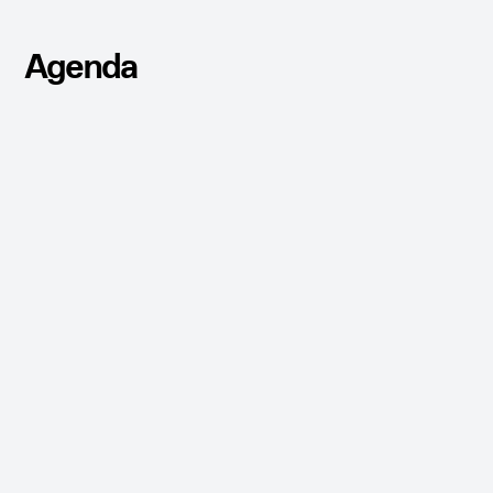
Agenda
CONFERENCIA
PRESENCIAL
Guillermo Santomà en el Hangar
Apartar mi cupo