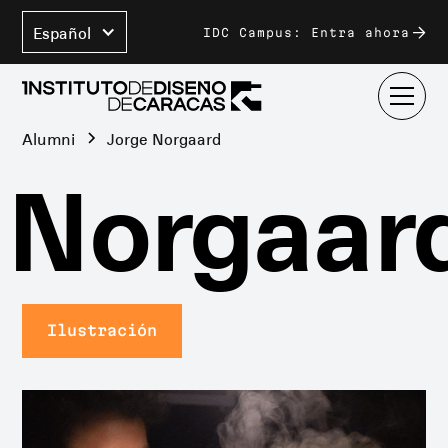
Español
IDC Campus: Entra ahora
Alumni
Jorge Norgaard
Norgaard
Ilustración