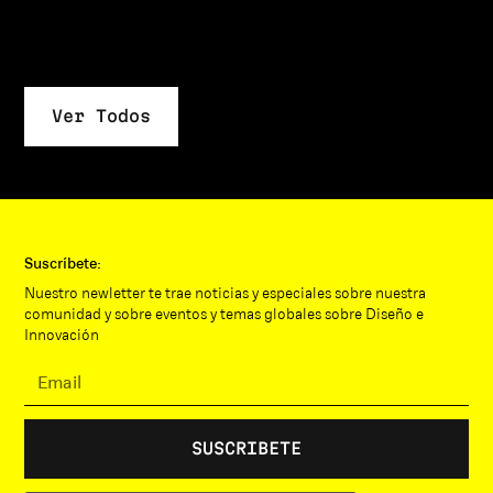
Peter Dib
Kelly Rodrigues
Diseño Industrial
Diseño Gráfico
Ver Todos
Suscríbete:
Nuestro newletter te trae noticias y especiales sobre nuestra
comunidad y sobre eventos y temas globales sobre Diseño e
Innovación