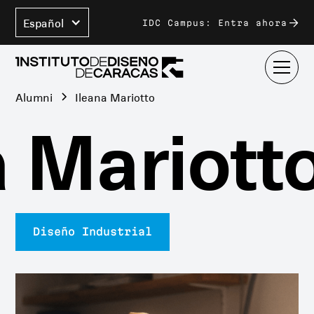
Español
IDC Campus: Entra ahora
Alumni
Ileana Mariotto
 Mariotto
Diseño Industrial