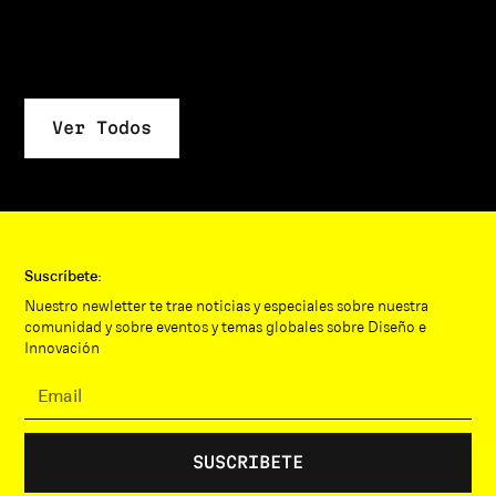
Peter Dib
Kelly Rodrigues
Diseño Industrial
Diseño Gráfico
Ver Todos
Suscríbete:
Nuestro newletter te trae noticias y especiales sobre nuestra
comunidad y sobre eventos y temas globales sobre Diseño e
Innovación