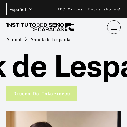
Español
IDC Campus: Entra ahora
Alumni
Anouk de Lesparda
 de Lespa
Diseño De Interiores